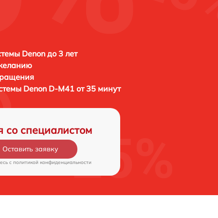
темы Denon до 3 лет
 желанию
бращения
истемы
Denon D-M41 от 35 минут
я со специалистом
Оставить заявку
есь c
политикой конфиденциальности