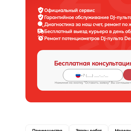
Официальный сервис
Гарантийное обслуживание
DJ-пульт
Диагностика за наш счет,
ремонт по
Бесплатный выезд курьера
в день о
Ремонт потенциометров DJ-пульта
De
Бесплатная консультаци
Нажимая на кнопку "Оставить заявку" Вы соглашает
Преимущества
Этапы работ
Модели