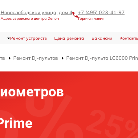
Новослободская улица, дом 4
+7 (495) 023-41-97
Адрес сервисного центра Denon
Горячая линия
Ремонт устройств
Цена ремонта
Вакансии
Контакт
тв
Ремонт DJ-пультов
Ремонт DJ-пульта LC6000 Pri
циометров
Prime