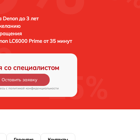
а Denon до 3 лет
 желанию
бращения
non LC6000 Prime от 35 минут
я со специалистом
Оставить заявку
есь c
политикой конфиденциальности
Гарантия
Контакты