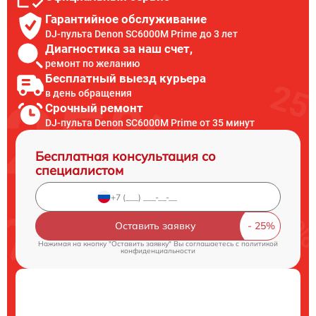
Гарантийное обслуживание
DJ-пульта Denon SC6000M Prime до 3 лет
Диагностика за наш счет,
ремонт по желанию
Бесплатный выезд курьера
в день обращения
Срочный ремонт
DJ-пульта Denon SC6000M Prime от 35 минут
Бесплатная консультация со
специалистом
Оставить заявку
Нажимая на кнопку "Оставить заявку" Вы соглашаетесь c
политикой
конфиденциальности