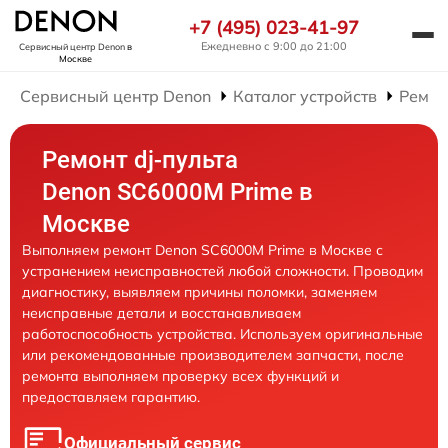
+7 (495) 023-41-97
Ежедневно с 9:00 до 21:00
Сервисный центр Denon
в
Москве
Сервисный центр Denon
Каталог устройств
Ремон
Ремонт dj-пульта
Denon SC6000M Prime в
Москве
Выполняем ремонт Denon SC6000M Prime в Москве с
устранением неисправностей любой сложности. Проводим
диагностику, выявляем причины поломки, заменяем
неисправные детали и восстанавливаем
работоспособность устройства. Используем оригинальные
или рекомендованные производителем запчасти, после
ремонта выполняем проверку всех функций и
предоставляем гарантию.
Официальный сервис