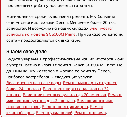
проведенных работ у нас имеется гарантия.
Минимальные сроки выполнения ремонта. Мы большая
сеть мастерских техники Denon. Мы имеем более 20 тыс.
запчастей. И возможно на наших складах
уже имеется
запчасть на модель SC6000M Prime
. При заказе ремонта на
сайте - предоставляется скидка -25%.
Знаем свое дело
Будьте уверены в профессионализме наших мастеров - они
с уверенностью выполнят ремонт Denon SC6000M Prime. По
данным наших мастеров в Москве по ремонту Denon,
наиболее востребованы следующие услуги:
Восстановление после воды
,
Ремонт микшерных пультов
более 24 каналов
,
Ремонт микшерных пультов на 22
канала
,
Ремонт микшерных пультов до 20 каналов
,
Ремонт
микшерных пультов до 12 каналов
,
Замена источника
постоянного тока
,
Ремонт потенциометров
,
Ремонт
эквалайзеров
,
Ремонт усилителей
,
Ремонт разъема
.