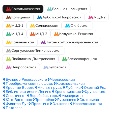
Сокольническая
Большая кольцевая
Кольцевая
Арбатско-Покровская
МЦД-2
МЦД-1
Солнцевская
Филёвская
МЦД-4
МЦД-3
Калужско-Рижская
Калининская
Таганско-Краснопресненская
Серпуховско-Тимирязевская
Люблинско-Дмитровская
Замоскворецкая
Некрасовская
Бутовская
Бульвар Рокоссовского
Черкизовская
Преображенская площадь
Красносельская
Красные Ворота
Чистые пруды
Лубянка
Охотный Ряд
Библиотека имени Ленина
Кропоткинская
Фрунзенская
Спортивная
Воробьёвы горы
Университет
Юго-Западная
Тропарёво
Румянцево
Саларьево
Филатов Луг
Прокшино
Ольховая
Новомосковская
Потапово