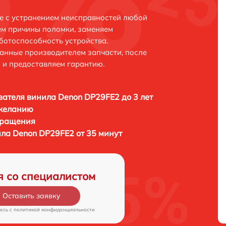
е с устранением неисправностей любой
ем причины поломки, заменяем
ботоспособность устройства.
анные производителем запчасти, после
 и предоставляем гарантию.
ателя винила Denon DP29FE2 до 3 лет
 желанию
бращения
ла Denon DP29FE2 от 35 минут
я со специалистом
Оставить заявку
есь c
политикой конфиденциальности