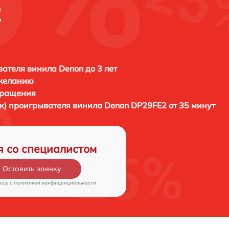
2
ателя винила Denon до 3 лет
 желанию
бращения
ик) проигрывателя винила
Denon DP29FE2 от 35 минут
я со специалистом
Оставить заявку
есь c
политикой конфиденциальности